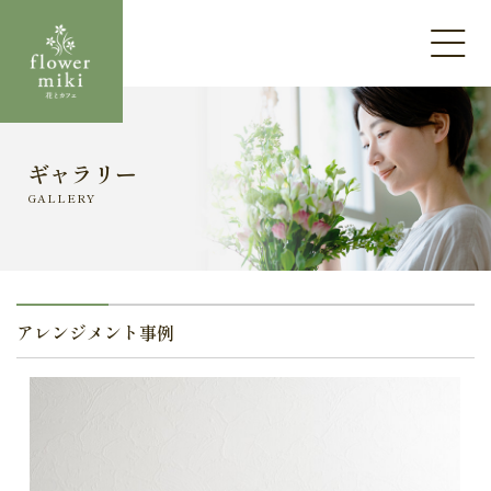
ホーム
ギャラリー
GALLERY
フラワーみきのこと
カフェメニュー
コミュニティスペース
アレンジメント事例
アクセス・店舗情報
プライバシーポリシー