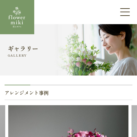
ホーム
ギャラリー
GALLERY
フラワーみきのこと
カフェメニュー
コミュニティスペース
アレンジメント事例
アクセス・店舗情報
プライバシーポリシー